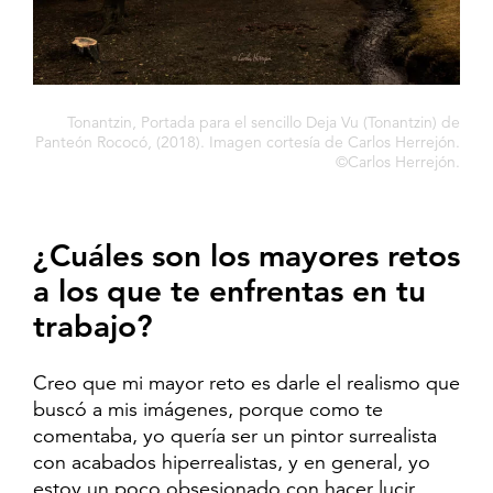
Tonantzin, Portada para el sencillo Deja Vu (Tonantzin) de
Panteón Rococó, (2018). Imagen cortesía de Carlos Herrejón.
©Carlos Herrejón.
¿Cuáles son los mayores retos
a los que te enfrentas en tu
trabajo?
Creo que mi mayor reto es darle el realismo que
buscó a mis imágenes, porque como te
comentaba, yo quería ser un pintor surrealista
con acabados hiperrealistas, y en general, yo
estoy un poco obsesionado con hacer lucir