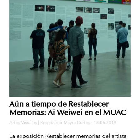
Reseña
Artículo
Entrevista
Quiénes somos
Crítica y opinión
Contacto
Artículo
Artistas del mes
Diseñadores del mes
Aún a tiempo de Restablecer
Memorias: Ai Weiwei en el MUAC
Artes Visuales
|
Reseña
por
Mayra Cortés
· 18.06.2019
La exposición Restablecer memorias del artista