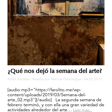
¿Qué nos dejó la semana del arte?
Artes Visuales
|
Reseña
por
Marcos Palomeque
· 04.03.2019
[audio mp3="https://farolito.me/wp-
content/uploads/2019/03/Semana-del-
arte_02.mp3"][/audio] La segunda semana de
febrero terminó, y con ella una gran variedad de
actividades alrededor del arte…
Leer mas...