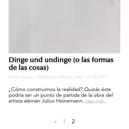
Dinge und undinge (o las formas
de las cosas)
Artes Visuales
|
Reseña
por
Mayra Cortés
· 23.04.2019
¿Cómo construimos la realidad? Quizás éste
podría ser un punto de partida de la obra del
artista alemán Julius Heinemann.
Leer mas...
«
1
2