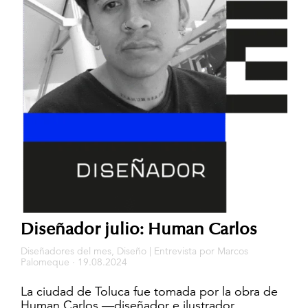
Home
Diseñador julio: Human Carlos
Publicaciones
Diseñadores del mes
,
Diseño
|
Entrevista
por
Marcos
Palomeque
· 19.08.2024
Artes visuales
La ciudad de Toluca fue tomada por la obra de
Reseña
Human Carlos —diseñador e ilustrador