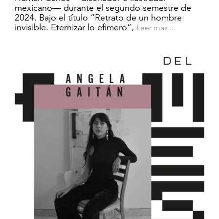
mexicano— durante el segundo semestre de
Entrevista
Diseño
2024. Bajo el título “Retrato de un hombre
invisible. Eternizar lo efimero”,
Leer mas...
Reseña
Artículo
Entrevista
Quiénes somos
Crítica y opinión
Contacto
Artículo
Artistas del mes
Diseñadores del mes