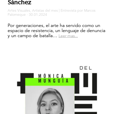
Sánchez
Artes Visuales
,
Artistas del mes
|
Entrevista
por
Marcos
Palomeque
· 30.01.2024
Por generaciones, el arte ha servido como un
espacio de resistencia, un lenguaje de denuncia
y un campo de batalla…
Leer mas...